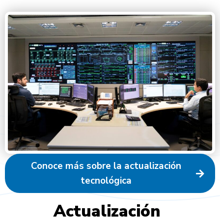
Conoce más sobre la actualización
tecnológica
A
c
t
u
a
l
i
z
a
c
i
ó
n