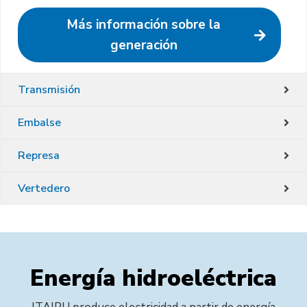
Más información sobre la
generación
Transmisión
Embalse
Represa
Vertedero
E
n
e
r
g
í
a
h
i
d
r
o
e
l
é
c
t
r
i
c
a