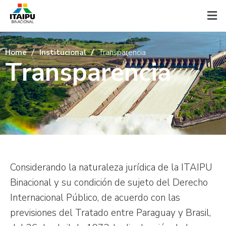
Home
Institucional
Transparencia
T
r
a
n
s
p
a
r
e
n
c
i
a
Considerando la naturaleza jurídica de la ITAIPU
Binacional y su condición de sujeto del Derecho
Internacional Público, de acuerdo con las
previsiones del Tratado entre Paraguay y Brasil,