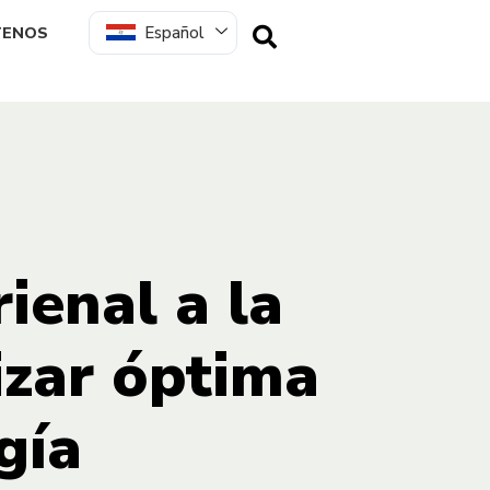
Español
TENOS
ienal a la
izar óptima
gía