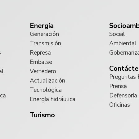
Energía
Socioamb
Generación
Social
Transmisión
Ambiental
s
Represa
Gobernanz
Embalse
Contácte
al
Vertedero
Preguntas 
Actualización
Prensa
Tecnológica
ica
Defensoría
Energía hidráulica
Oficinas
Turismo