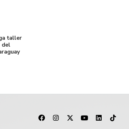
a taller
 del
Paraguay