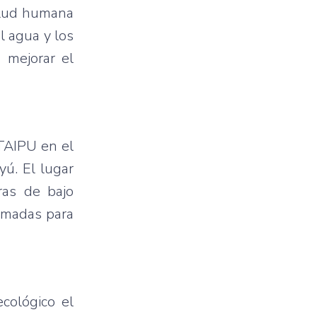
salud humana
el agua y los
 mejorar el
ITAIPU en el
yú. El lugar
uras de bajo
ramadas para
cológico el