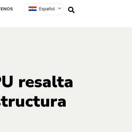
Español
TENOS
U resalta
structura