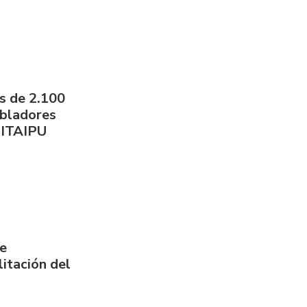
s de 2.100
obladores
 ITAIPU
de
itación del