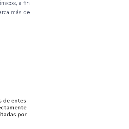
micos, a fin
barca más de
s de entes
rectamente
litadas por