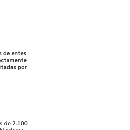
s de entes
rectamente
litadas por
s de 2.100