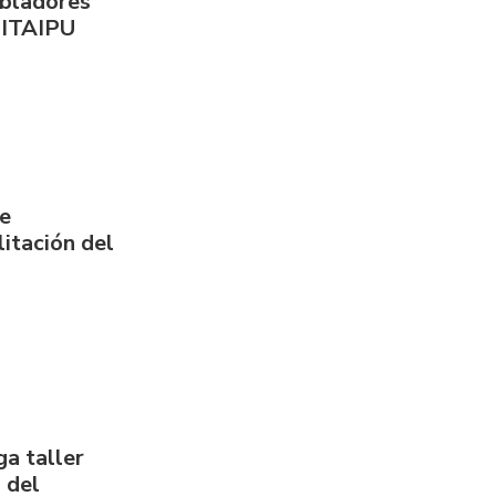
obladores
 ITAIPU
de
itación del
a taller
 del