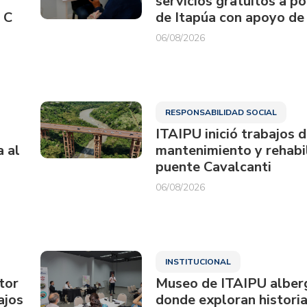
servicios gratuitos a p
 C
de Itapúa con apoyo de
06/08/2026
RESPONSABILIDAD SOCIAL
ITAIPU inició trabajos 
a al
mantenimiento y rehabil
puente Cavalcanti
06/08/2026
INSTITUCIONAL
tor
Museo de ITAIPU alberg
ajos
donde exploran historia