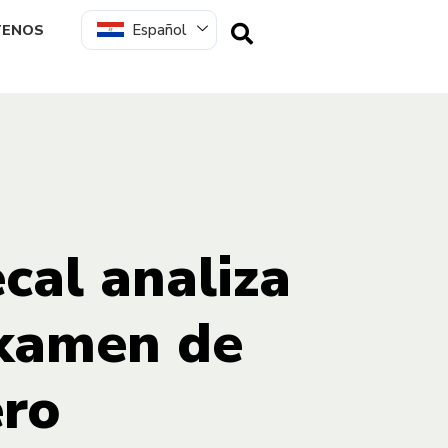
Español
TENOS
cal analiza
examen de
ero