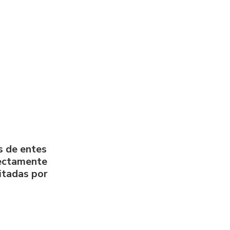
s de entes
rectamente
litadas por