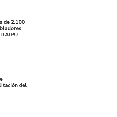
s de 2.100
obladores
 ITAIPU
de
itación del