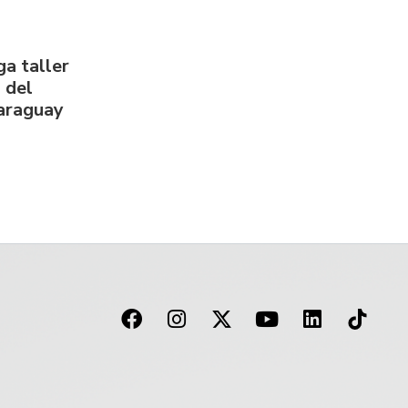
a taller
 del
Paraguay