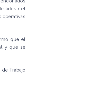
 mencionados
 liderar el
s operativas
irmó que el
al y que se
o de Trabajo