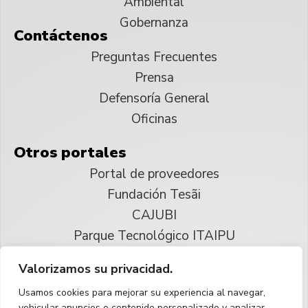
Ambiental
Gobernanza
Contáctenos
Preguntas Frecuentes
Prensa
Defensoría General
Oficinas
Otros portales
Portal de proveedores
Fundación Tesãi
CAJUBI
Parque Tecnológico ITAIPU
Valorizamos su privacidad.
© 2025 ITAIPU Binacional
Usamos cookies para mejorar su experiencia al navegar,
Reservados todos los derechos
vehicular anuncios o contenido personalizado y analizar