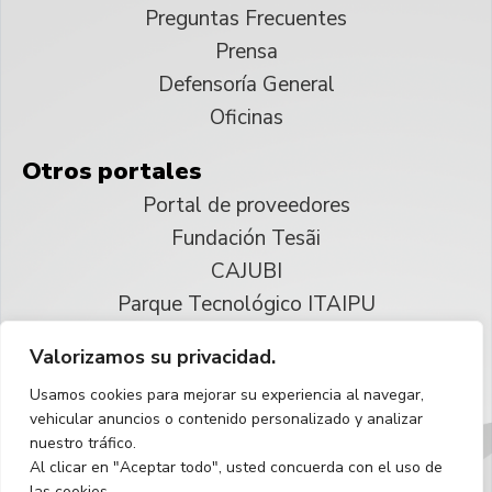
Preguntas Frecuentes
Prensa
Defensoría General
Oficinas
Otros portales
Portal de proveedores
Fundación Tesãi
CAJUBI
Parque Tecnológico ITAIPU
Valorizamos su privacidad.
© 2025 ITAIPU Binacional
Usamos cookies para mejorar su experiencia al navegar,
Reservados todos los derechos
vehicular anuncios o contenido personalizado y analizar
nuestro tráfico.
Español
Al clicar en "Aceptar todo", usted concuerda con el uso de
las cookies.