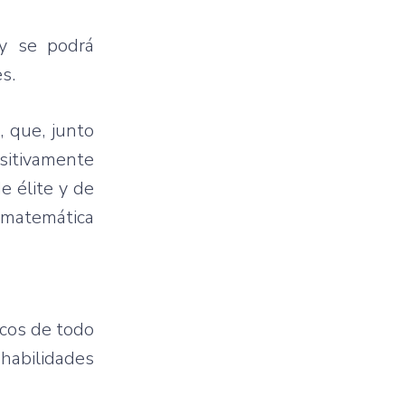
 y se podrá
s.
 que, junto
ositivamente
e élite y de
n matemática
icos de todo
 habilidades