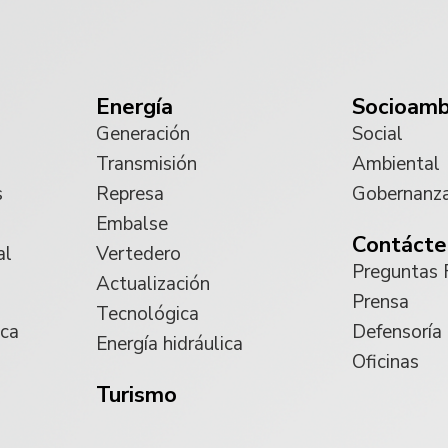
Energía
Socioamb
Generación
Social
Transmisión
Ambiental
s
Represa
Gobernanz
Embalse
Contácte
al
Vertedero
Preguntas 
Actualización
Prensa
Tecnológica
ica
Defensoría
Energía hidráulica
Oficinas
Turismo