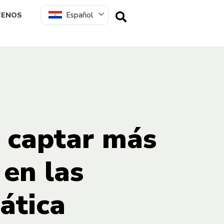
Español
TENOS
 captar más
en las
ática