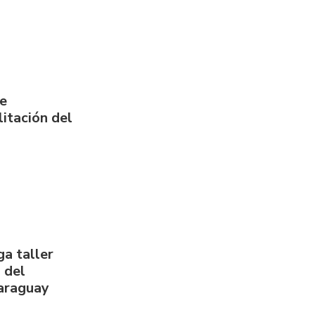
de
itación del
a taller
 del
Paraguay