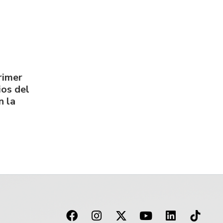
rimer
os del
n la