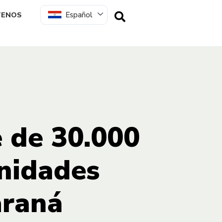
Español
TENOS
e de 30.000
nidades
araná