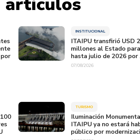
 artículos
INSTITUCIONAL
ntes
ITAIPU transfirió USD 
ente
millones al Estado par
 por
hasta julio de 2026 por
07/08/2026
TURISMO
.100
Iluminación Monumenta
res
ITAIPU ya no estará hab
U
público por modernizac