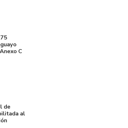
275
aguayo
 Anexo C
l de
ilitada al
ión