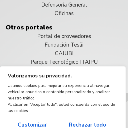
Defensoría General
Oficinas
Otros portales
Portal de proveedores
Fundación Tesãi
CAJUBI
Parque Tecnológico ITAIPU
Valorizamos su privacidad.
© 2025 ITAIPU Binacional
Usamos cookies para mejorar su experiencia al navegar,
Reservados todos los derechos
vehicular anuncios o contenido personalizado y analizar
nuestro tráfico.
Español
Al clicar en "Aceptar todo", usted concuerda con el uso de
las cookies.
Customizar
Rechazar todo