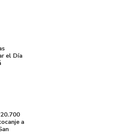
as
r el Día
á
 20.700
cocanje a
 San