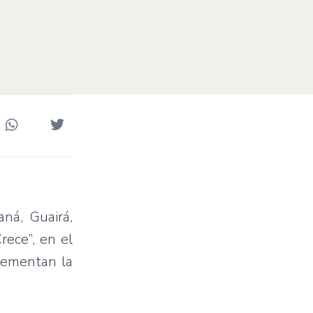
ná, Guairá,
rece”, en el
lementan la