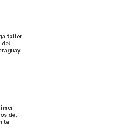
a taller
 del
Paraguay
rimer
os del
n la