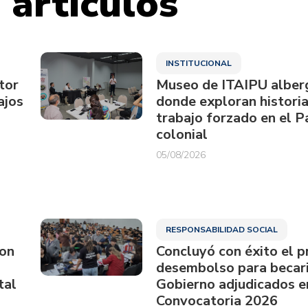
 artículos
INSTITUCIONAL
tor
Museo de ITAIPU alberg
ajos
donde exploran historia
trabajo forzado en el 
colonial
05/08/2026
RESPONSABILIDAD SOCIAL
ron
Concluyó con éxito el p
desembolso para becari
tal
Gobierno adjudicados e
Convocatoria 2026