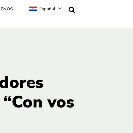
Español
TENOS
dores
e “Con vos