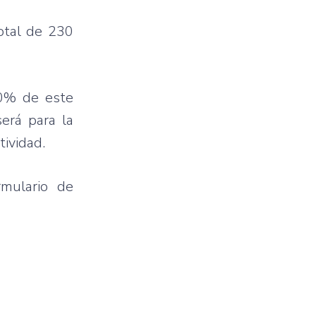
otal de 230
70% de este
erá para la
ividad.
rmulario de