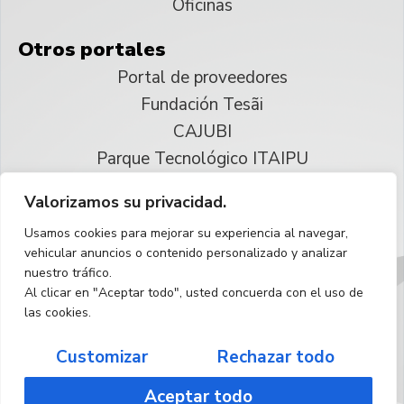
Oficinas
Otros portales
Portal de proveedores
Fundación Tesãi
CAJUBI
Parque Tecnológico ITAIPU
Valorizamos su privacidad.
© 2025 ITAIPU Binacional
Usamos cookies para mejorar su experiencia al navegar,
Reservados todos los derechos
vehicular anuncios o contenido personalizado y analizar
nuestro tráfico.
Español
Al clicar en "Aceptar todo", usted concuerda con el uso de
las cookies.
Customizar
Rechazar todo
Aceptar todo