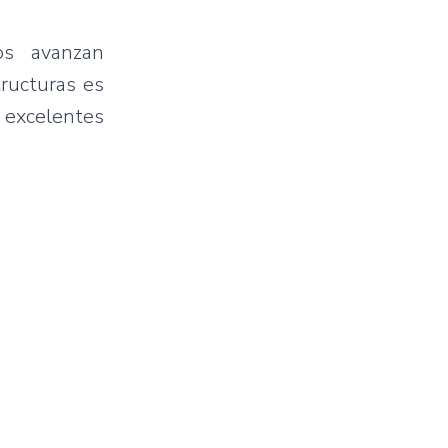
jos avanzan
tructuras es
 excelentes