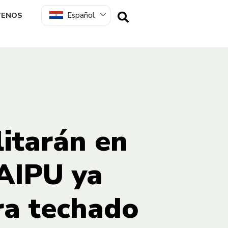
Español
TENOS
itarán en
TAIPU ya
ra techado