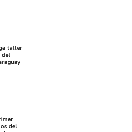
a taller
 del
Paraguay
rimer
os del