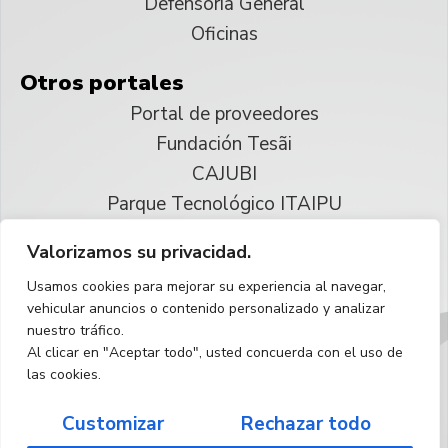
Defensoría General
Oficinas
Otros portales
Portal de proveedores
Fundación Tesãi
CAJUBI
Parque Tecnológico ITAIPU
Valorizamos su privacidad.
© 2025 ITAIPU Binacional
Usamos cookies para mejorar su experiencia al navegar,
Reservados todos los derechos
vehicular anuncios o contenido personalizado y analizar
nuestro tráfico.
Español
Al clicar en "Aceptar todo", usted concuerda con el uso de
las cookies.
Customizar
Rechazar todo