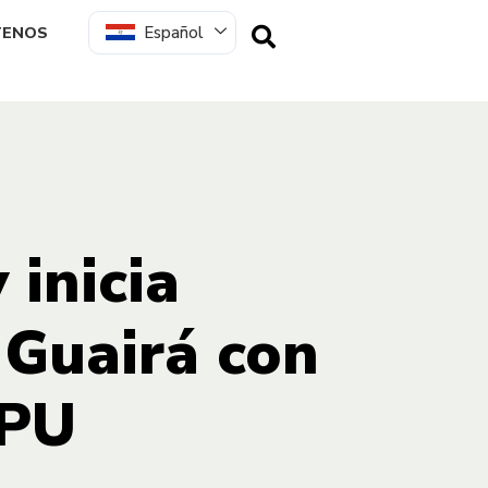
Español
TENOS
inicia
 Guairá con
IPU