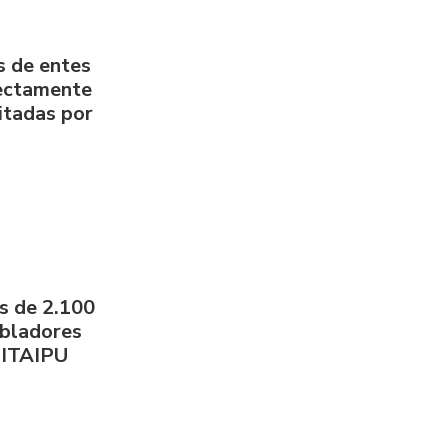
s de entes
rectamente
litadas por
s de 2.100
obladores
 ITAIPU