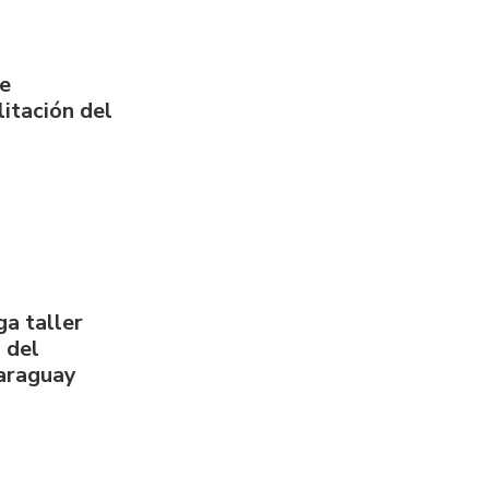
de
itación del
a taller
 del
Paraguay