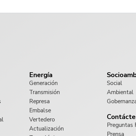
Energía
Socioamb
Generación
Social
Transmisión
Ambiental
s
Represa
Gobernanz
Embalse
Contácte
al
Vertedero
Preguntas 
Actualización
Prensa