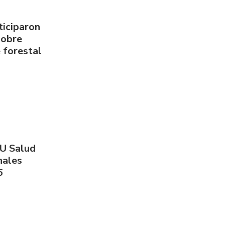
ticiparon
sobre
 forestal
PU Salud
nales
6