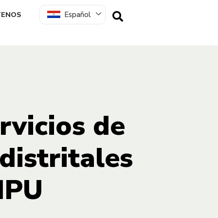
Español
TENOS
rvicios de
istritales
AIPU