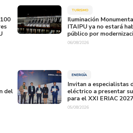
TURISMO
.100
Iluminación Monumenta
res
ITAIPU ya no estará hab
U
público por modernizac
06/08/2026
ENERGÍA
Invitan a especialistas 
n del
eléctrico a presentar s
para el XXI ERIAC 202
05/08/2026