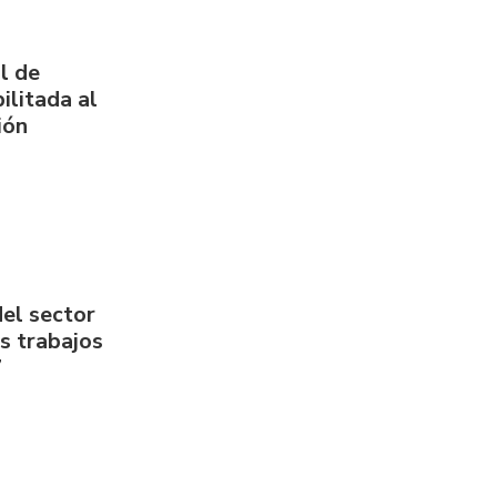
l de
ilitada al
ión
del sector
us trabajos
7