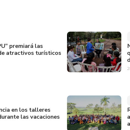
PU” premiará las
N
e atractivos turísticos
q
d
2
ncia en los talleres
R
durante las vacaciones
a
a