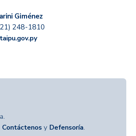
arini Giménez
(21) 248-1810
taipu.gov.py
a.
s
y
.
Contáctenos
Defensoría