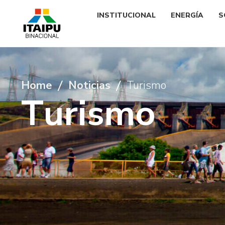
INSTITUCIONAL
ENERGÍA
S
Home
Noticias
Turismo
T
u
r
i
s
m
o