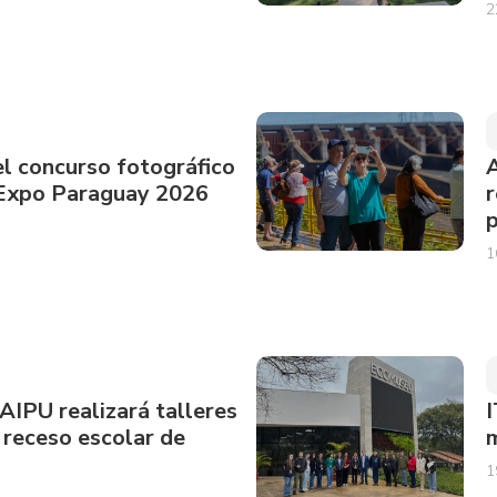
2
el concurso fotográfico
A
 Expo Paraguay 2026
r
p
1
AIPU realizará talleres
I
 receso escolar de
m
1