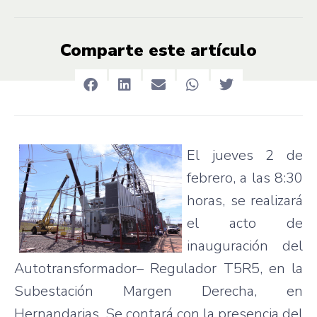
Comparte este artículo
El
jueves
2 de
febrero
, a
las
8:30
horas
, se
realizará
el
acto
de
inauguración
del
Autotransformador
–
Regulador
T5R5
, en la
Subestación
Margen
Derecha
, en
Hernandarias
. Se
contará
con la
presencia
del