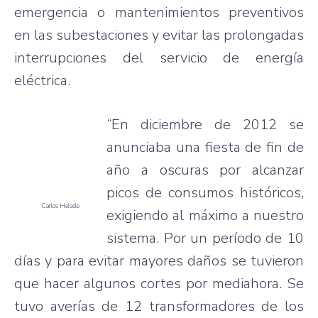
emergencia
o
mantenimientos
preventivos
en
las
subestaciones
y
evitar
las
prolongadas
interrupciones
del
servicio
de
energía
eléctrica
.
“En
diciembre
de 2012 se
anunciaba
una
fiesta de fin de
año
a
oscuras
por
alcanzar
picos
de
consumos
históricos
,
Carlos
Heisele
exigiendo
al
máximo
a
nuestro
sistema
.
Por
un
período
de 10
días
y
para
evitar
mayores
daños
se
tuvieron
que
hacer
algunos
cortes
por
mediahora
. Se
tuvo
averías
de 12
transformadores
de los