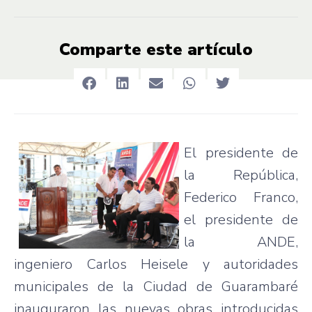
Comparte este artículo
El
presidente
de
la
República
,
Federico Franco,
el
presidente
de
la
ANDE
,
ingeniero
Carlos
Heisele
y
autoridades
municipales
de la
Ciudad
de
Guarambaré
inauguraron
las
nuevas
obras
introducidas