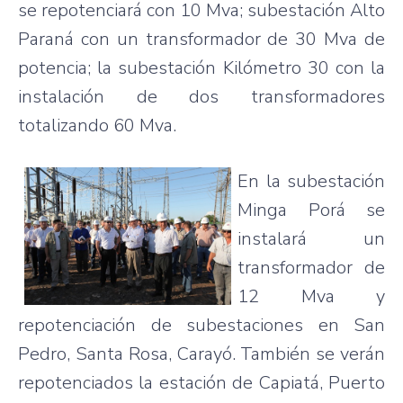
se
repotenciará
con 10
Mva
;
subestación
Alto
Paraná
con un
transformador
de 30
Mva
de
potencia
; la
subestación
Kilómetro
30 con la
instalación
de dos
transformadores
totalizando
60
Mva
.
En la
subestación
Minga
Porá
se
instalará
un
transformador
de
12
Mva
y
repotenciación
de
subestaciones
en San
Pedro, Santa Rosa,
Carayó
.
También
se
verán
repotenciados
la
estación
de
Capiatá
, Puerto