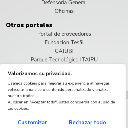
Defensoría General
Oficinas
Otros portales
Portal de proveedores
Fundación Tesãi
CAJUBI
Parque Tecnológico ITAIPU
Valorizamos su privacidad.
© 2025 ITAIPU Binacional
Usamos cookies para mejorar su experiencia al navegar,
Reservados todos los derechos
vehicular anuncios o contenido personalizado y analizar
nuestro tráfico.
Español
Al clicar en "Aceptar todo", usted concuerda con el uso de
las cookies.
Customizar
Rechazar todo