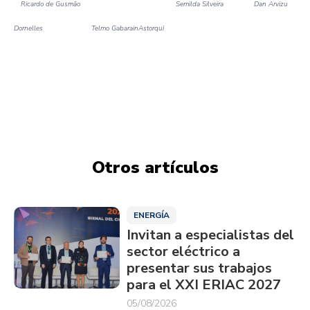
Ricardo de Gusmão
Semilda Silveira
Dan Arvizu
Dornelles
Telmo Gabarain
Astorqui
Otros artículos
ENERGÍA
Invitan a especialistas del
sector eléctrico a
presentar sus trabajos
para el XXI ERIAC 2027
05/08/2026