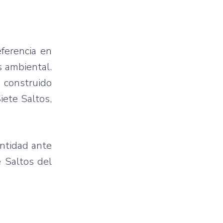
ferencia en
s ambiental.
á construido
iete Saltos,
entidad ante
e Saltos del