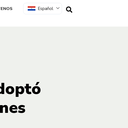
Español
TENOS
adoptó
ones