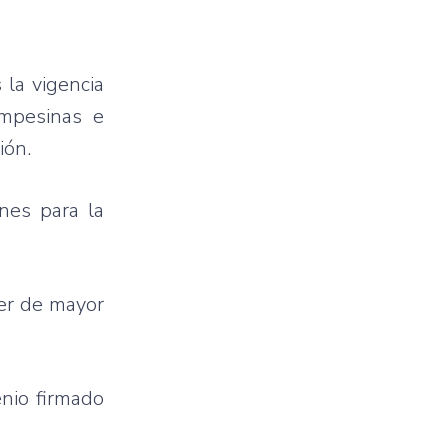
 la vigencia
ampesinas e
ión.
ones para la
ner de mayor
enio firmado