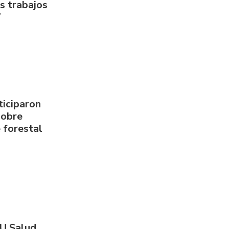
us trabajos
7
ticiparon
sobre
 forestal
PU Salud