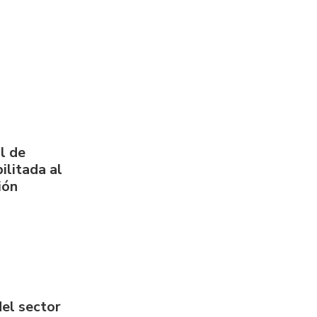
l de
ilitada al
ión
del sector