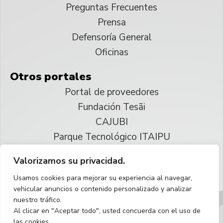
Preguntas Frecuentes
Prensa
Defensoría General
Oficinas
Otros portales
Portal de proveedores
Fundación Tesãi
CAJUBI
Parque Tecnológico ITAIPU
Valorizamos su privacidad.
© 2025 ITAIPU Binacional
Usamos cookies para mejorar su experiencia al navegar,
Reservados todos los derechos
vehicular anuncios o contenido personalizado y analizar
nuestro tráfico.
Español
Al clicar en "Aceptar todo", usted concuerda con el uso de
las cookies.