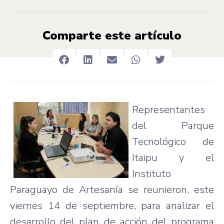
Comparte este artículo
Representantes
del
Parque
Tecnológico
de
Itaipu
y el
Instituto
Paraguayo
de
Artesanía
se
reunieron
,
este
viernes
14 de
septiembre
,
para
analizar
el
desarrollo
del plan de
acción
del
programa