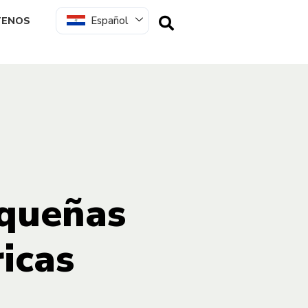
Español
TENOS
equeñas
ricas