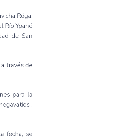
uvicha Róga.
el Río Ypané
idad de San
 a través de
nes para la
egavatios”,
ta fecha, se