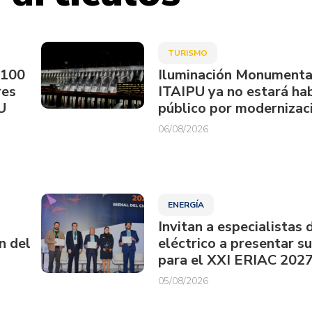
TURISMO
.100
Iluminación Monumenta
res
ITAIPU ya no estará hab
U
público por modernizac
06/08/2026
ENERGÍA
Invitan a especialistas 
n del
eléctrico a presentar s
para el XXI ERIAC 202
05/08/2026