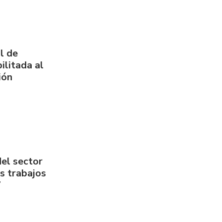
l de
ilitada al
ión
del sector
us trabajos
7