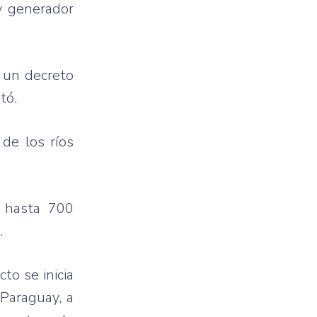
 y generador
á un decreto
tó.
 de los ríos
a hasta 700
.
to se inicia
 Paraguay, a