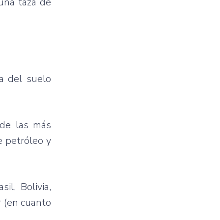
una taza de
za del suelo
 de las más
e petróleo y
l, Bolivia,
r (en cuanto