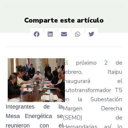
Comparte este artículo
El
próximo
2 de
febrero
,
Itaipu
inaugurará
el
autotransformador
T5
en la
Subestación
Integrantes
de la
Margen
Derecha
Mesa
Energética
se
(
SEMD
) de
reunieron
con el
Hernandarias
,
así
lo