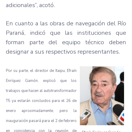
adicionales”
,
acotó
.
En
cuanto
a
las
obras
de
navegación
del
Río
Paraná
,
indicó
que
las
instituciones
que
forman
parte
del
equipo
técnico
deben
designar
a
sus
respectivos
representantes
.
Por
su
parte
, el director de
Itaipu
,
Efraín
Enríquez
Gamón
,
explicó
que
los
trabajos
que
hacen
al
autotransformador
T5
ya
estarán
concluidos
para
el 26 de
enero
aproximadamente
,
pero
la
inauguración
pasará
para
el 2 de
febrero
en
coincidencia
con la
reunión
de