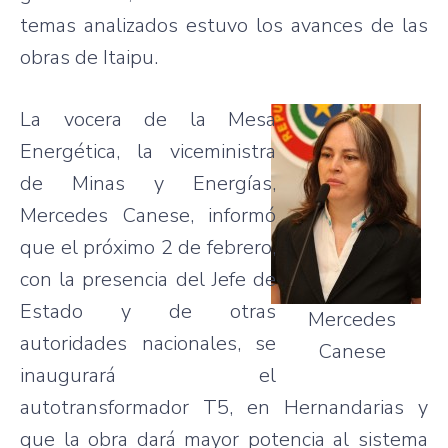
temas
analizados
estuvo
los
avances
de
las
obras
de
Itaipu
.
La
vocera
de la Mesa
Energética
, la
viceministra
de
Minas
y
Energías
,
Mercedes
Canese
,
informó
que
el
próximo
2 de
febrero
,
con la
presencia
del
Jefe
de
Estado
y de
otras
Mercedes
autoridades
nacionales
, se
Canese
inaugurará
el
autotransformador
T5
, en
Hernandarias
y
que
la
obra
dará
mayor
potencia
al
sistema