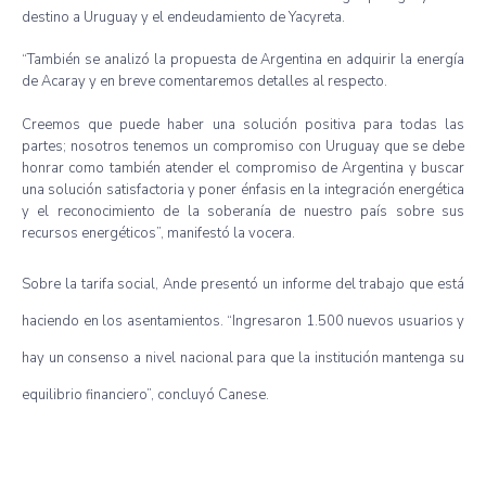
destino
a Uruguay y el
endeudamiento
de
Yacyreta
.
“También
se
analizó
la
propuesta
de Argentina en
adquirir
la
energía
de
Acaray
y en
breve
comentaremos
detalles
al
respecto
.
Creemos
que
puede
haber
una
solución
positiva
para
todas
las
partes
;
nosotros
tenemos
un
compromiso
con Uruguay
que
se
debe
honrar
como
también
atender
el
compromiso
de Argentina y
buscar
una
solución
satisfactoria
y
poner
énfasis
en la
integración
energética
y el
reconocimiento
de la
soberanía
de
nuestro
país
sobre
sus
recursos
energéticos”
,
manifestó
la
vocera
.
Sobre
la
tarifa
social,
Ande
presentó
un
informe
del
trabajo
que
está
haciendo
en los
asentamientos
.
“Ingresaron
1.500
nuevos
usuarios
y
hay un
consenso
a
nivel
nacional
para
que
la
institución
mantenga
su
equilibrio
financiero”
,
concluyó
Canese
.