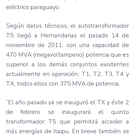
eléctrico
paraguayo
.
Según
datos
técnicos
, el
autotransformador
T5
llegó
a
Hernandarias
el
pasado
14 de
noviembre
de 2011, con
una
capacidad
de
470
MVA
(
megavoltamperio
)
potencia
que
es
superior a los
demás
conjuntos
existentes
actualmente
en
operación
:
T1
,
T2
,
T3
,
T4
y
TX,
todos
ellos
con 375
MVA
de
potencia
.
“El
año
pasado
ya
se
inauguró
el TX y
éste
2
de
febrero
se
inaugurará
el
quinto
transformador
T5
que
permitirá
acceder
a
más
energías
de
Itaipu
. En
breve
también
se