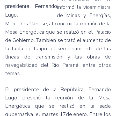
presidente
Fernando
informó
la
viceministra
Lugo
.
de
Minas
y
Energías
,
Mercedes
Canese
, al
concluir
la
reunión
de la
Mesa
Energética
que
se
realizó
en el
Palacio
de
Gobierno
.
También
se
trató
el
aumento
de
la
tarifa
de
Itaipu
, el
seccionamiento
de
las
líneas
de
transmisión
y
las
obras
de
navegabilidad
del
Río
Paraná
,
entre
otros
temas
.
El
presidente
de la
República
, Fernando
Lugo
presidió
la
reunión
de la Mesa
Energética
que
se
realizó
en la
sede
gubernativa
, el
martes
17de
enero
.
Entre
los