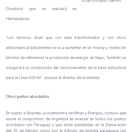
Efraín
Enríquez
Gamón
Directorio
que
se
realizará
en
Hernandarias
.
“Los
técnicos
dicen
que
con
este
transformador
y con
otros
adicionales
prácticamente
se
va
a
aumentar
en un
Acaray
y
medio
(en
término
de
referencia
) la
producción
de
energía
de
Itaipu
.
También
se
inaugurará
la
construcción
del
seccionamiento
de la base
estructural
para
la
Línea
500 kV”,
anunció
el director de la
entidad
.
Otros
puntos
abordados
En
cuanto
a
Yacyreta
, la
viceministra
de
Minas
y
Energías
,
sostuvo
que
existe
el
compromiso
de Argentina en
avanzar
en
todos
los
puntos
acordados
con Paraguay y
que
están
pendientes
en la
Declaración
del 25 de
febrero
como
son el
tránsito
de
energía
paraguaya
con