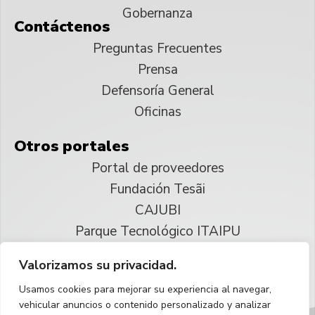
Gobernanza
Contáctenos
Preguntas Frecuentes
Prensa
Defensoría General
Oficinas
Otros portales
Portal de proveedores
Fundación Tesãi
CAJUBI
Parque Tecnológico ITAIPU
Valorizamos su privacidad.
© 2025 ITAIPU Binacional
Usamos cookies para mejorar su experiencia al navegar,
Reservados todos los derechos
vehicular anuncios o contenido personalizado y analizar