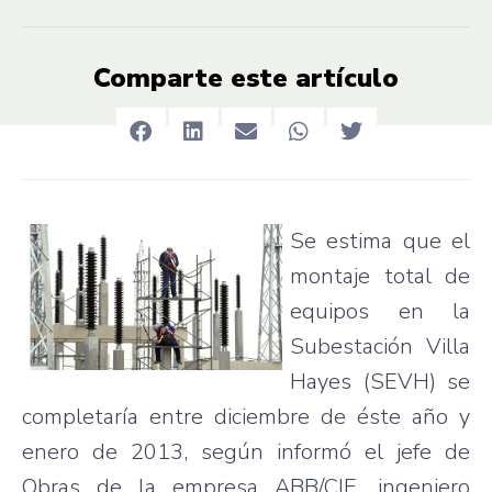
Comparte este artículo
Se
estima
que
el
montaje
total de
equipos
en la
Subestación
Villa
Hayes (
SEVH
) se
completaría
entre
diciembre
de
éste
año
y
enero
de 2013,
según
informó
el
jefe
de
Obras
de la
empresa
ABB/
CIE
,
ingeniero