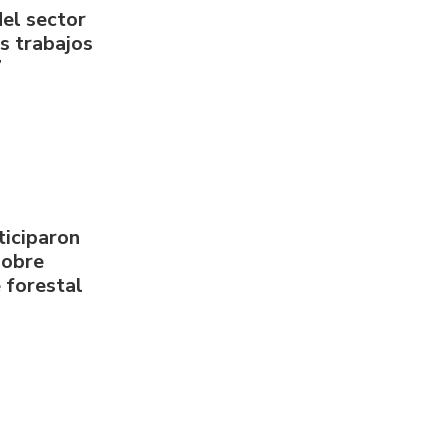
del sector
us trabajos
7
ticiparon
sobre
 forestal