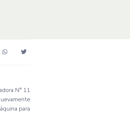
radora N° 11
 nuevamente
máquina para