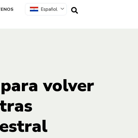
Español
TENOS
 para volver
 tras
estral