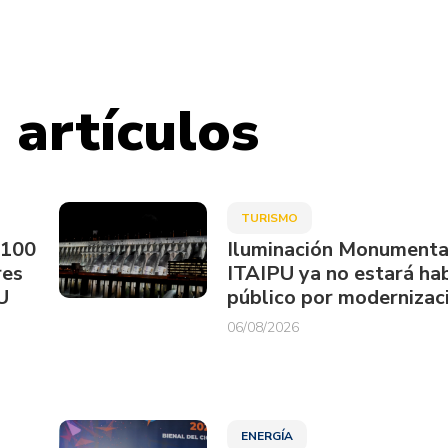
 artículos
TURISMO
.100
Iluminación Monumenta
res
ITAIPU ya no estará hab
U
público por modernizac
06/08/2026
ENERGÍA