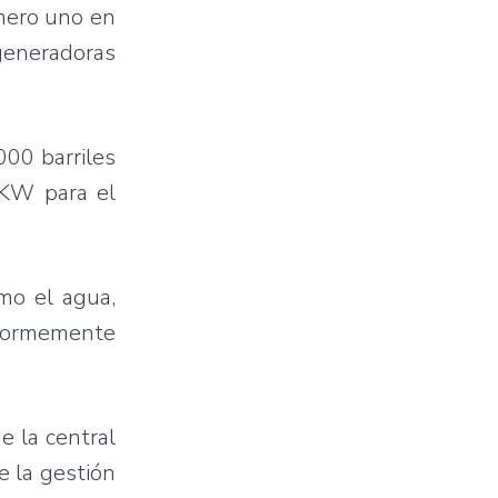
úmero uno en
generadoras
00 barriles
 KW para el
mo el agua,
enormemente
e la central
e la gestión