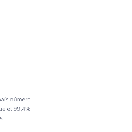
 país número
que el 99,4%
e.