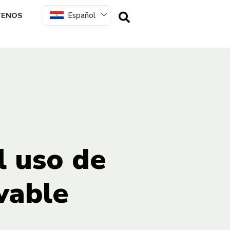
Español
TENOS
l uso de
vable