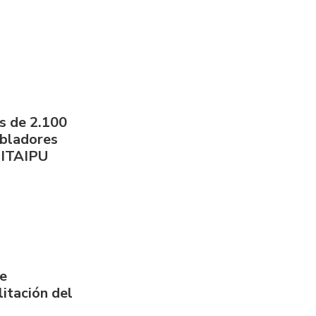
s de 2.100
obladores
 ITAIPU
de
itación del