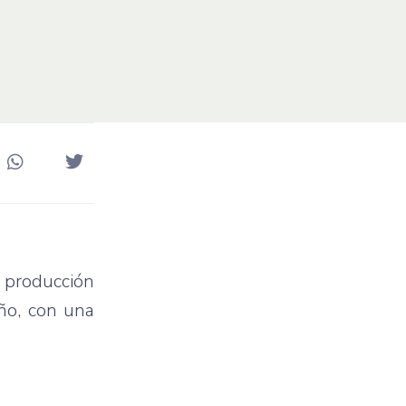
a producción
ño, con una
.