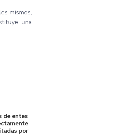
 los mismos,
stituye una
s de entes
rectamente
litadas por