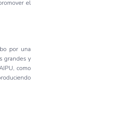
 promover el
abo por una
s grandes y
TAIPU, como
produciendo