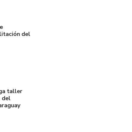
de
itación del
a taller
 del
Paraguay