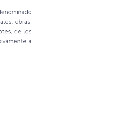
 denominado
ales, obras,
otes, de los
sivamente a