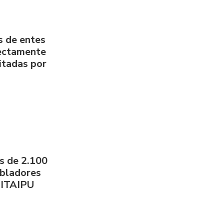
s de entes
rectamente
litadas por
s de 2.100
obladores
 ITAIPU