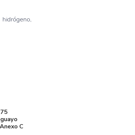
a hidrógeno,
275
aguayo
 Anexo C