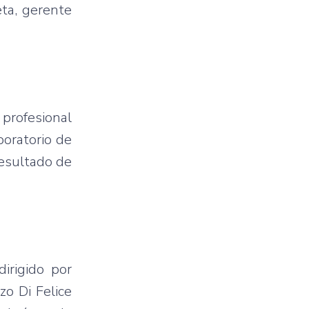
eta, gerente
 profesional
boratorio de
resultado de
irigido por
zo Di Felice