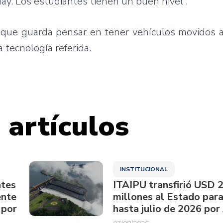
ay. Los estudiantes tienen un buen nivel”.
l que guarda pensar en tener vehículos movidos 
 tecnología referida.
 artículos
INSTITUCIONAL
ntes
ITAIPU transfirió USD 
ente
millones al Estado par
 por
hasta julio de 2026 por