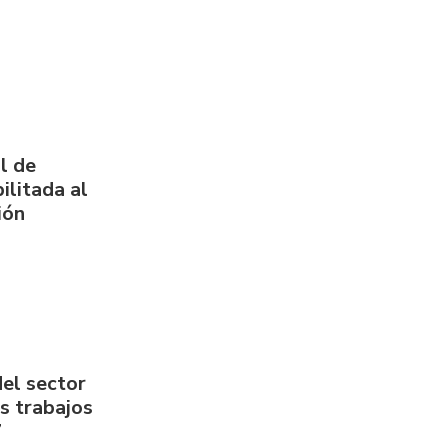
l de
ilitada al
ión
del sector
us trabajos
7