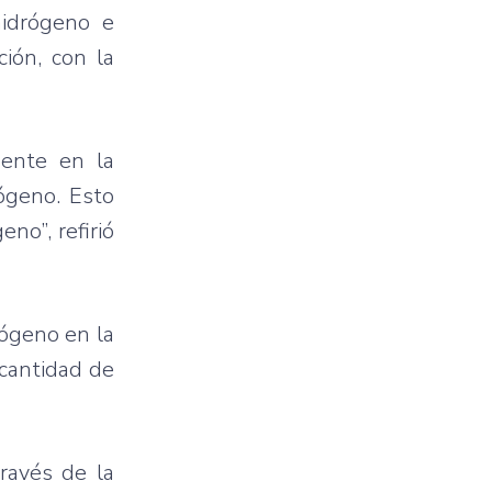
hidrógeno e
ión, con la
mente en la
ógeno. Esto
no”, refirió
rógeno en la
 cantidad de
ravés de la