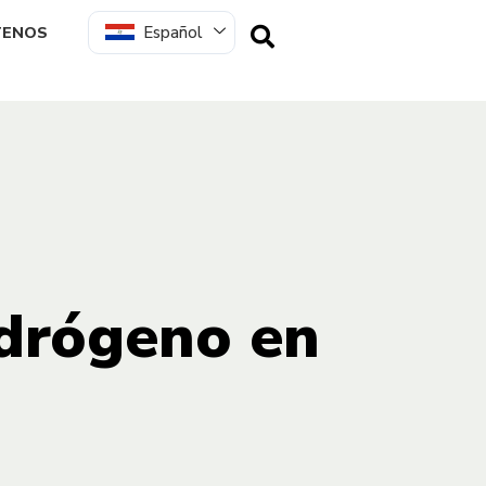
Español
TENOS
idrógeno en