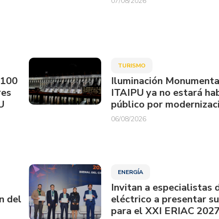
07/08/2026
TURISMO
.100
Iluminación Monumenta
res
ITAIPU ya no estará hab
U
público por modernizac
06/08/2026
ENERGÍA
Invitan a especialistas 
n del
eléctrico a presentar s
para el XXI ERIAC 202