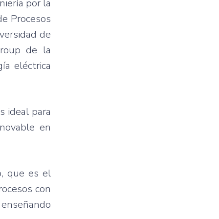
iería por la
 de Procesos
iversidad de
roup de la
ía eléctrica
s ideal para
enovable en
, que es el
procesos con
, enseñando