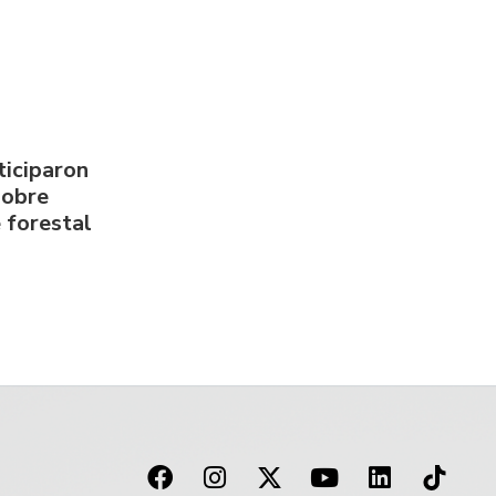
ticiparon
sobre
 forestal