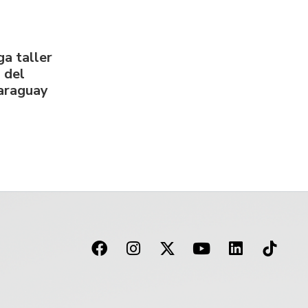
a taller
 del
Paraguay