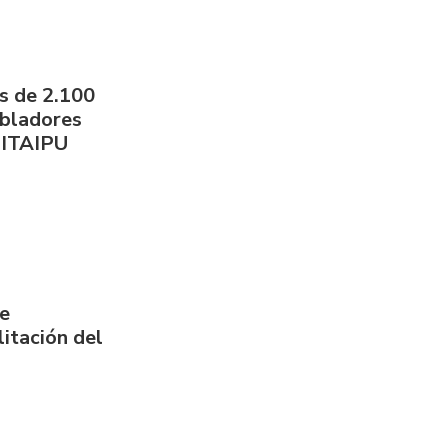
s de 2.100
obladores
 ITAIPU
de
itación del