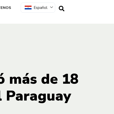
Español
TENOS
có más de 18
l Paraguay