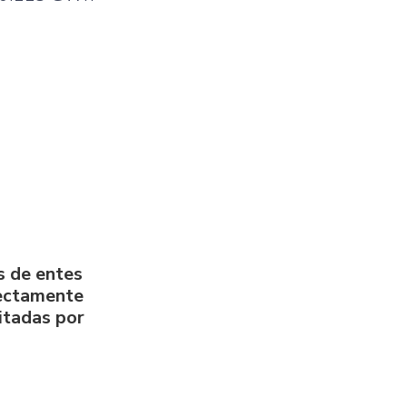
s de entes
rectamente
litadas por