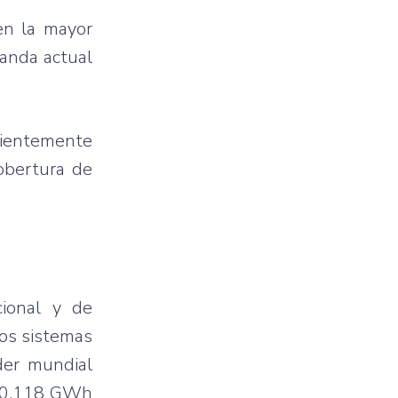
en la mayor
manda actual
icientemente
obertura de
cional y de
los sistemas
der mundial
.540.118 GWh