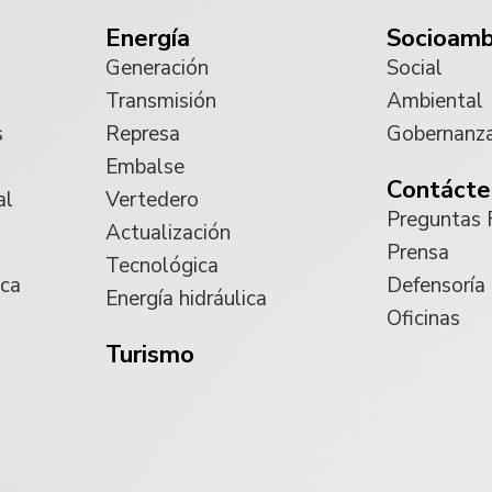
Energía
Socioamb
Generación
Social
Transmisión
Ambiental
s
Represa
Gobernanz
Embalse
Contácte
al
Vertedero
Preguntas 
Actualización
Prensa
Tecnológica
ica
Defensoría
Energía hidráulica
Oficinas
Turismo