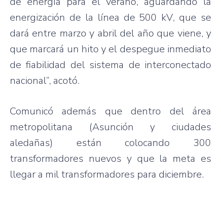
de
energía
para
el
verano
,
aguardando
la
energización
de la
línea
de 500 kV,
que
se
dará
entre
marzo
y
abril
del
año
que
viene
, y
que
marcará
un
hito
y el
despegue
inmediato
de
fiabilidad
del
sistema
de
interconectado
nacional”
,
acotó
.
Comunicó
además
que
dentro
del
área
metropolitana
(
Asunción
y
ciudades
aledañas
)
están
colocando
300
transformadores
nuevos
y
que
la meta
es
llegar
a mil
transformadores
para
diciembre
.