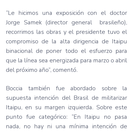
“Le
hicimos
una
exposición
con el doctor
Jorge
Samek
(director general
brasileño
),
recorrimos
las
obras
y el
presidente
tuvo
el
compromiso
de la
alta
dirigencia
de
Itaipu
binacional
de
poner
todo
el
esfuerzo
para
que
la
línea
sea
energizada
para
marzo
o
abril
del
próximo
año”
,
comentó
.
Boccia
también
fue
abordado
sobre
la
supuesta
intención
del
Brasil
de
militarizar
Itaipu
, en
su
margen
izquierda
.
Sobre
este
punto
fue
categórico
: “En
Itaipu
no
pasa
nada, no hay
ni
una
mínima
intención
de