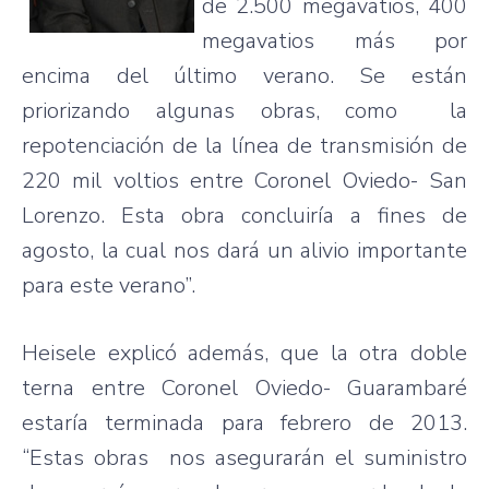
de 2.500
megavatios
, 400
megavatios
más
por
encima
del
último
verano
. Se
están
priorizando
algunas
obras
,
como
la
repotenciación
de la
línea
de
transmisión
de
220 mil
voltios
entre
Coronel
Oviedo- San
Lorenzo.
Esta
obra
concluiría
a fines de
agosto
, la
cual
nos
dará
un
alivio
importante
para
este
verano”
.
Heisele
explicó
además
,
que
la
otra
doble
terna
entre
Coronel
Oviedo-
Guarambaré
estaría
terminada
para
febrero
de 2013.
“Estas
obras
nos
asegurarán
el
suministro