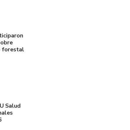
ticiparon
sobre
 forestal
PU Salud
nales
6