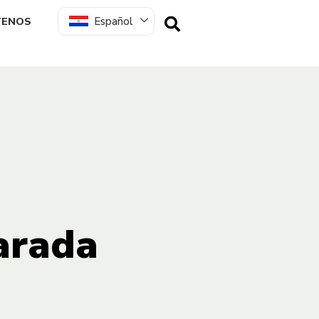
Español
TENOS
arada