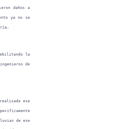
ieron daños a
ento ya no se
ría.
ebilitando la
ingenieros de
realizada ese
pecíficamente
luvias de ese