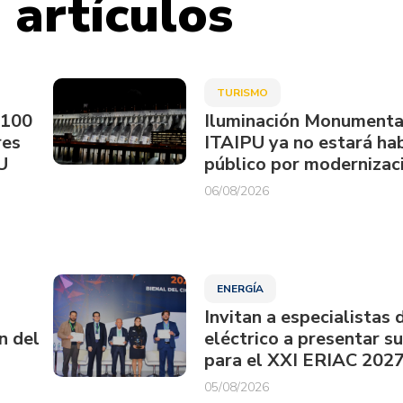
 artículos
TURISMO
.100
Iluminación Monumenta
res
ITAIPU ya no estará hab
U
público por modernizac
06/08/2026
ENERGÍA
Invitan a especialistas 
n del
eléctrico a presentar s
para el XXI ERIAC 202
05/08/2026