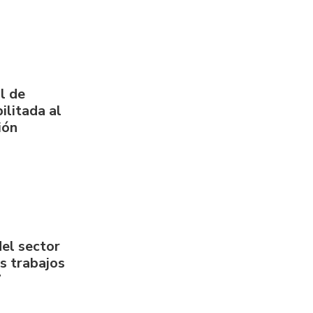
l de
ilitada al
ión
del sector
us trabajos
7