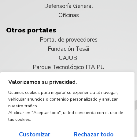
Defensoría General
Oficinas
Otros portales
Portal de proveedores
Fundación Tesãi
CAJUBI
Parque Tecnológico ITAIPU
Valorizamos su privacidad.
© 2025 ITAIPU Binacional
Usamos cookies para mejorar su experiencia al navegar,
Reservados todos los derechos
vehicular anuncios o contenido personalizado y analizar
nuestro tráfico.
Español
Al clicar en "Aceptar todo", usted concuerda con el uso de
las cookies.
Customizar
Rechazar todo