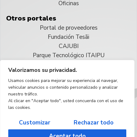
Oficinas
Otros portales
Portal de proveedores
Fundación Tesãi
CAJUBI
Parque Tecnológico ITAIPU
Valorizamos su privacidad.
© 2025 ITAIPU Binacional
Usamos cookies para mejorar su experiencia al navegar,
Reservados todos los derechos
vehicular anuncios o contenido personalizado y analizar
nuestro tráfico.
Español
Al clicar en "Aceptar todo", usted concuerda con el uso de
las cookies.
Customizar
Rechazar todo
Aceptar todo