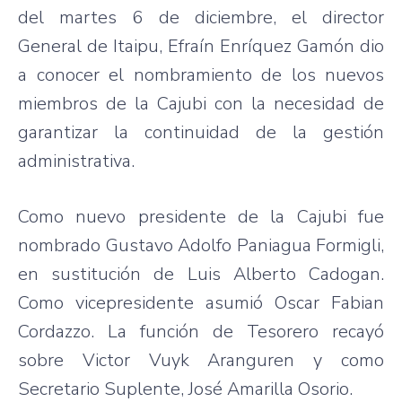
del
martes
6 de
diciembre
, el director
General de
Itaipu
,
Efraín
Enríquez
Gamón
dio
a
conocer
el
nombramiento
de los
nuevos
miembros
de la
Cajubi
con la
necesidad
de
garantizar
la
continuidad
de la
gestión
administrativa
.
Como
nuevo
presidente
de la
Cajubi
fue
nombrado
Gustavo Adolfo
Paniagua
Formigli
,
en
sustitución
de Luis Alberto
Cadogan
.
Como
vicepresidente
asumió
Oscar Fabian
Cordazzo
. La
función
de
Tesorero
recayó
sobre
Victor
Vuyk
Aranguren
y
como
Secretario
Suplente
,
José
Amarilla
Osorio
.