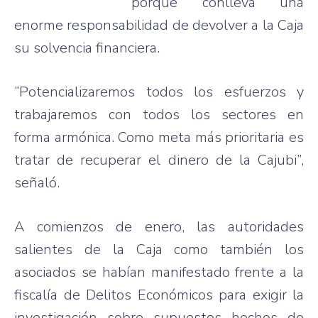
porque
conlleva
una
enorme
responsabilidad
de
devolver
a la
Caja
su
solvencia
financiera
.
“Potencializaremos
todos
los
esfuerzos
y
trabajaremos
con
todos
los
sectores
en
forma
armónica
. Como meta
más
prioritaria
es
tratar
de
recuperar
el
dinero
de la
Cajubi”
,
señaló
.
A
comienzos
de
enero
,
las
autoridades
salientes
de la
Caja
como
también
los
asociados
se
habían
manifestado
frente
a la
fiscalía
de
Delitos
Económicos
para
exigir
la
investigación
sobre
supuestos
hechos
de