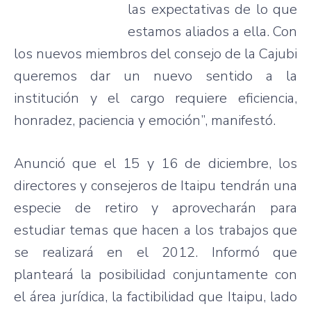
las
expectativas
de lo
que
estamos
aliados
a
ella
. Con
los
nuevos
miembros
del
consejo
de la
Cajubi
queremos
dar
un
nuevo
sentido
a la
institución
y el cargo
requiere
eficiencia
,
honradez
,
paciencia
y
emoción”
,
manifestó
.
Anunció
que
el 15 y 16 de
diciembre
, los
directores
y
consejeros
de
Itaipu
tendrán
una
especie
de
retiro
y
aprovecharán
para
estudiar
temas
que
hacen
a los
trabajos
que
se
realizará
en el 2012.
Informó
que
planteará
la
posibilidad
conjuntamente
con
el
área
jurídica
, la
factibilidad
que
Itaipu
,
lado