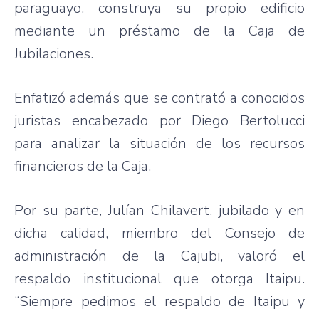
paraguayo
,
construya
su
propio
edificio
mediante
un
préstamo
de la
Caja
de
Jubilaciones
.
Enfatizó
además
que
se
contrató
a
conocidos
juristas
encabezado
por
Diego
Bertolucci
para
analizar
la
situación
de los
recursos
financieros
de la
Caja
.
Por
su
parte
,
Julían
Chilavert
,
jubilado
y en
dicha
calidad
,
miembro
del
Consejo
de
administración
de la
Cajubi
,
valoró
el
respaldo
institucional
que
otorga
Itaipu
.
“Siempre
pedimos
el
respaldo
de
Itaipu
y