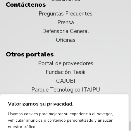
Contáctenos
Preguntas Frecuentes
Prensa
Defensoría General
Oficinas
Otros portales
Portal de proveedores
Fundación Tesãi
CAJUBI
Parque Tecnológico ITAIPU
Valorizamos su privacidad.
© 2025 ITAIPU Binacional
Usamos cookies para mejorar su experiencia al navegar,
Reservados todos los derechos
vehicular anuncios o contenido personalizado y analizar
nuestro tráfico.
Español