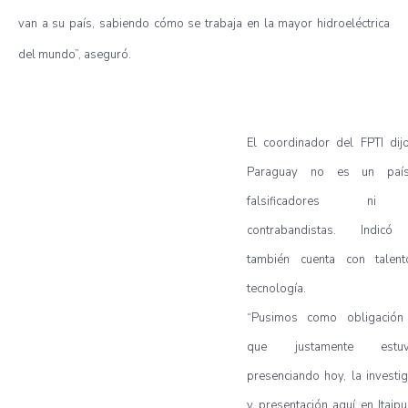
van a su país, sabiendo cómo se trabaja en la mayor hidroeléctrica
del mundo”, aseguró.
El coordinador del FPTI dij
Paraguay no es un paí
falsificadores ni
contrabandistas. Indic
también cuenta con talen
tecnología.
“Pusimos como obligación
que justamente estuv
presenciando hoy, la investi
y presentación aquí en Itaip