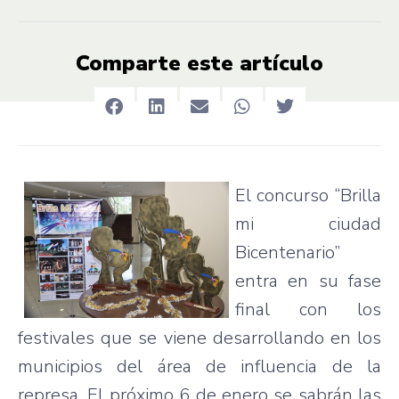
Comparte este artículo
El
concurso
“Brilla
mi
ciudad
Bicentenario”
entra
en
su
fase
final con los
festivales
que
se
viene
desarrollando
en los
municipios
del
área
de
influencia
de la
represa
. El
próximo
6 de
enero
se
sabrán
las