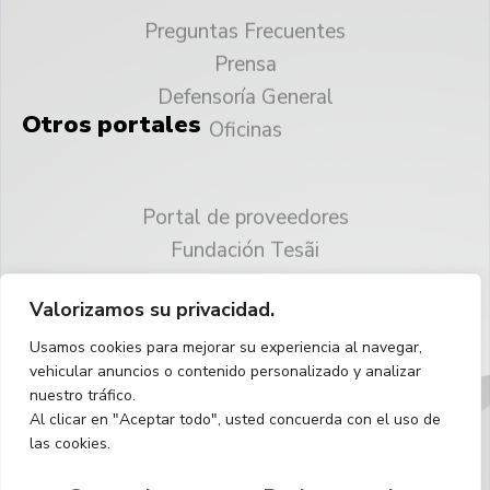
Prensa
Defensoría General
Oficinas
Otros portales
Portal de proveedores
Fundación Tesãi
CAJUBI
Parque Tecnológico ITAIPU
Valorizamos su privacidad.
© 2025 ITAIPU Binacional
Usamos cookies para mejorar su experiencia al navegar,
Reservados todos los derechos
vehicular anuncios o contenido personalizado y analizar
nuestro tráfico.
Español
Al clicar en "Aceptar todo", usted concuerda con el uso de
las cookies.