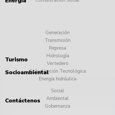
Energía
Generación
Transmisión
Represa
Hidrología
Vertedero
Actualización Tecnológica
Energía hidráulica
Turismo
Socioambiental
Social
Ambiental
Gobernanza
Contáctenos
Preguntas Frecuentes