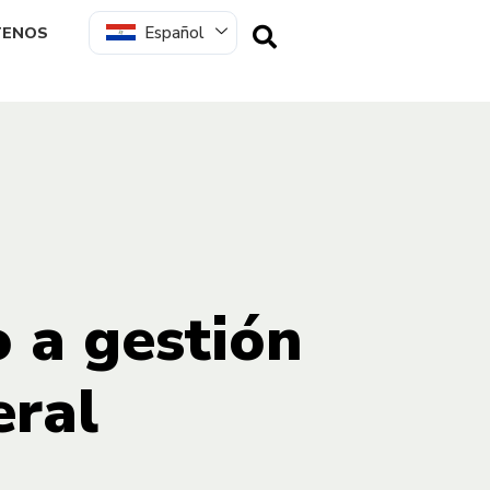
Español
TENOS
o a gestión
eral