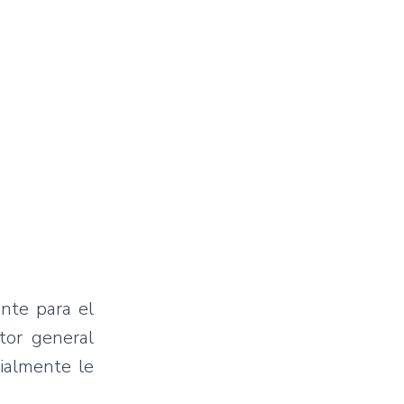
ente para el
ctor general
cialmente le