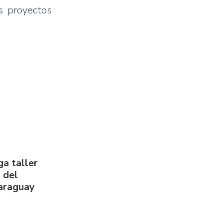
s proyectos
a taller
 del
Paraguay