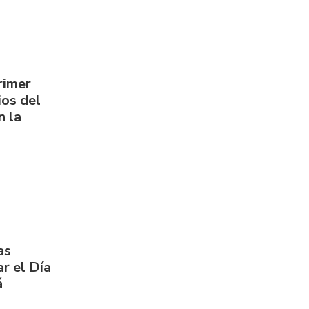
rimer
os del
n la
as
r el Día
á