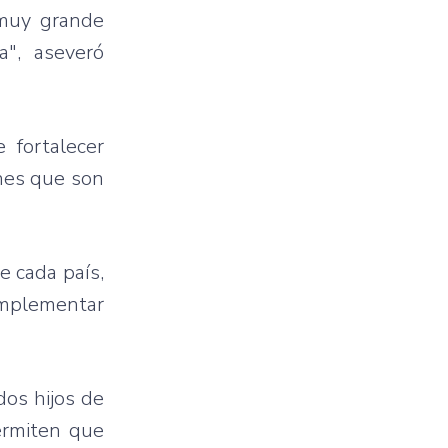
 muy grande
a", aseveró
 fortalecer
ones que son
e cada país,
omplementar
os hijos de
ermiten que