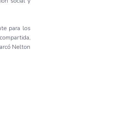
ión social y
te para los
 compartida,
marcó Nelton