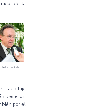
uidar de la
Nelton Friedrich.
e es un hijo
én tiene un
mbién por el