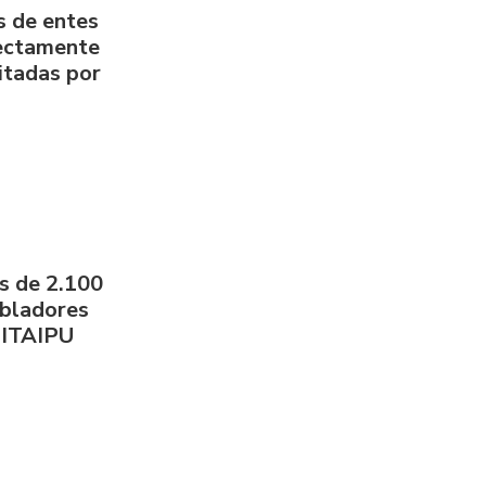
s de entes
rectamente
litadas por
s de 2.100
obladores
 ITAIPU