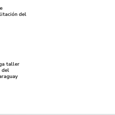
de
itación del
a taller
 del
Paraguay