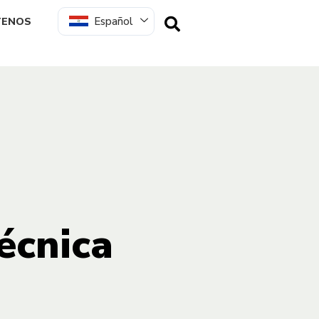
Español
TENOS
écnica