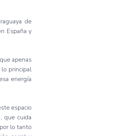
araguaya de
 en España y
 que apenas
lo principal
 esa energía
este espacio
, que cuida
por lo tanto