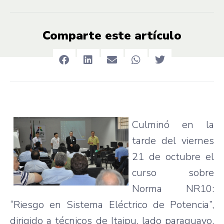
Comparte este artículo
Culminó
en la
tarde
del
viernes
21 de
octubre
el
curso
sobre
Norma
NR10
:
“Riesgo
en
Sistema
Eléctrico
de
Potencia”
,
dirigido
a
técnicos
de
Itaipu
,
lado
paraguayo
.