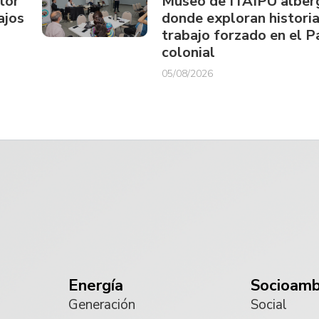
tor
Museo de ITAIPU alberg
ajos
donde exploran historia
trabajo forzado en el 
colonial
05/08/2026
Energía
Socioamb
Generación
Social