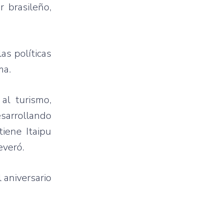
 brasileño,
as políticas
ma.
al turismo,
esarrollando
iene Itaipu
everó.
 aniversario