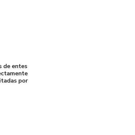
s de entes
rectamente
litadas por