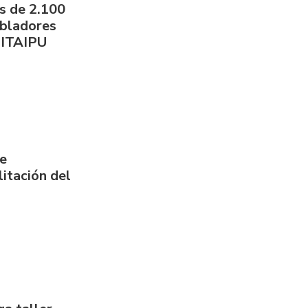
s de 2.100
obladores
 ITAIPU
de
itación del