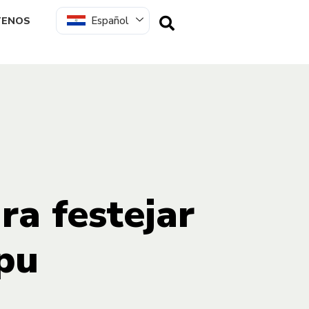
Español
TENOS
ra festejar
ipu