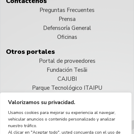
Contáctenos
Preguntas Frecuentes
Prensa
Defensoría General
Oficinas
Otros portales
Portal de proveedores
Fundación Tesãi
CAJUBI
Parque Tecnológico ITAIPU
Valorizamos su privacidad.
© 2025 ITAIPU Binacional
Usamos cookies para mejorar su experiencia al navegar,
Reservados todos los derechos
vehicular anuncios o contenido personalizado y analizar
nuestro tráfico.
Español
Al clicar en "Aceptar todo", usted concuerda con el uso de