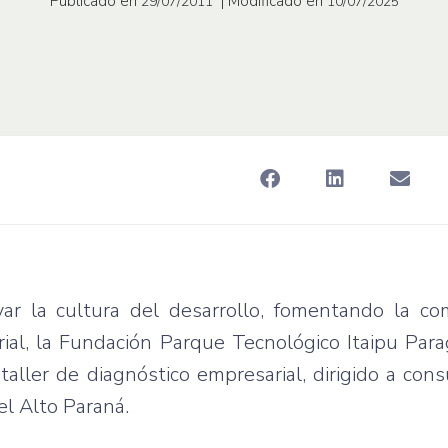
Publicado en
| Modificado en
29/07/2011
10/07/2025
var
la
cultura
del
desarrollo
,
fomentando
la
co
ial
, la
Fundación
Parque
Tecnológico
Itaipu
Para
taller de
diagnóstico
empresarial
,
dirigido
a
cons
el Alto
Paraná
.