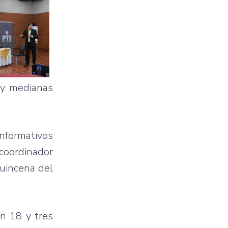
y
medianas
informativos
coordinador
uincena
del
on
18 y
tres