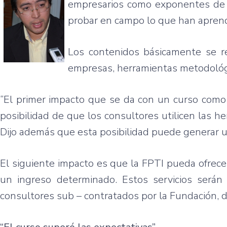
empresarios
como
exponentes
d
probar
en
campo
lo
que
han
apren
Los
contenidos
básicamente
se
r
empresas
,
herramientas
metodológ
“El primer
impacto
que
se
da
con un
curso
como
posibilidad
de
que
los
consultores
utilicen
las
he
Dijo
además
que
esta
posibilidad
puede
generar
El
siguiente
impacto
es
que
la
FPTI
pueda
ofrece
un
ingreso
determinado
.
Estos
servicios
serán
consultores
sub –
contratados
por
la
Fundación
, 