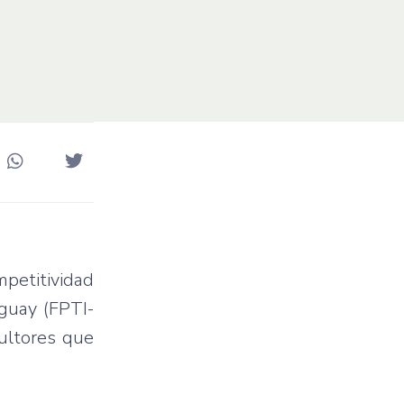
mpetitividad
guay (
FPTI-
ultores
que