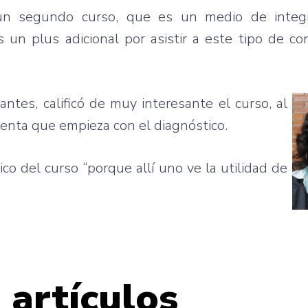
un
segundo
curso
,
que
es
un
medio
de
integ
s
un plus
adicional
por
asistir
a
este
tipo
de
co
pantes
,
calificó
de
muy
interesante
el
curso
, al
ienta
que
empieza
con el
diagnóstico
.
ico
del
curso
“porque
allí
uno
ve
la
utilidad
de
 artículos