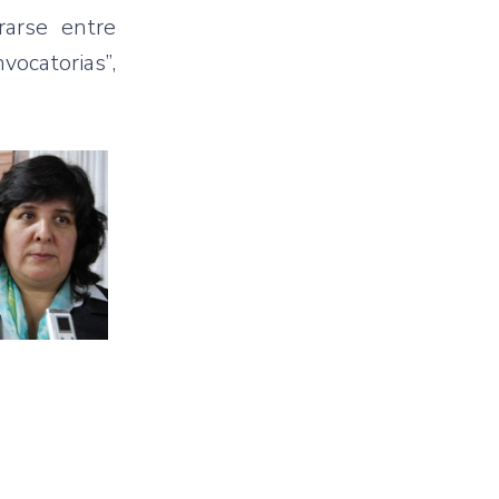
rarse
entre
nvocatorias”
,