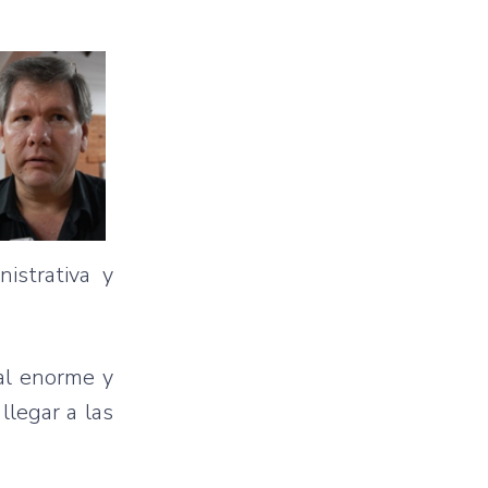
nistrativa
y
al
enorme
y
llegar
a
las