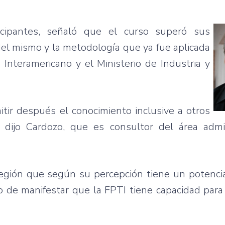
icipantes
,
señaló
que
el
curso
superó
sus
el
mismo
y la
metodología
que
ya
fue
aplicada
o
Interamericano
y el
Ministerio
de
Industria
y
itir
después
el
conocimiento
inclusive a
otros
,
dijo
Cardozo
,
que
es
consultor
del
área
admi
egión
que
según
su
percepción
tiene
un
potenci
o
de
manifestar
que
la
FPTI
tiene
capacidad
para