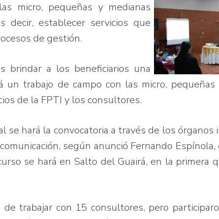
las
micro,
pequeñas
y
medianas
es
decir
,
establecer
servicios
que
rocesos
de
gestión
.
es
brindar
a los
beneficiarios
una
á
un
trabajo
de
campo
con
las
micro,
pequeñas
cios
de la
FPTI
y los
consultores
.
al
se
hará
la
convocatoria
a
través
de los
órganos
comunicación
,
según
anunció
Fernando
Espínola
,
curso
se
hará
en
Salto
del
Guairá
, en la
primera
q
a
de
trabajar
con 15
consultores
,
pero
participar