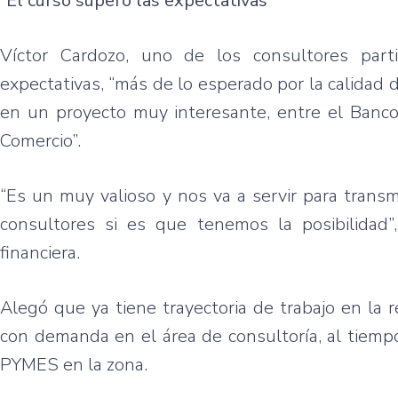
“El
curso
superó
las
expectativas”
Víctor
Cardozo
,
uno
de los
consultores
part
expectativas
,
“más
de lo
esperado
por
la
calidad
d
en un
proyecto
muy
interesante
,
entre
el
Banc
Comercio”
.
“Es
un
muy
valioso
y nos
va
a
servir
para
transm
consultores
si
es
que
tenemos
la
posibilidad”
financiera
.
Alegó
que
ya
tiene
trayectoria
de
trabajo
en la
r
con
demanda
en el
área
de
consultoría
, al
tiemp
PYMES
en la
zona
.