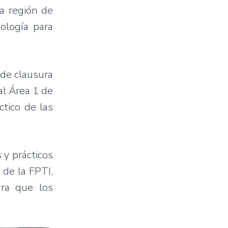
la
región
de
ología
para
de
clausura
al
Área
1 de
ctico
de
las
s
y
prácticos
de la
FPTI
,
ra
que
los