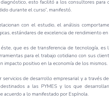
e
diagnóstico
,
esto
facilitó
a los
consultores
para
dido
durante
el
curso”
,
manifestó
.
elacionan
con el
estudio
, el
análisis
comportame
icas
,
estándares
de
excelencia
de
rendimiento
e
éste
,
que
es
de
transferencia
de
tecnología
,
es
rramientas
para
el
trabajo
cotidiano
con
sus
clien
un
impacto
positivo
en la
economía
de los
mismos
.
r
servicios
de
desarrollo
empresarial
y a
través
d
destinados
a
las
PYMES
y los
que
desarrollar
de
acuerdo
a lo
manifestado
por
Espínola
.