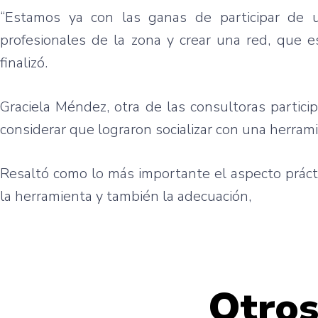
“Estamos
ya
con
las
ganas
de
participar
de 
profesionales
de la
zona
y
crear
una
red,
que
e
finalizó
.
Graciela
Méndez
,
otra
de
las
consultoras
partici
considerar
que
lograron
socializar
con
una
herram
Resaltó
como
lo
más
importante
el
aspecto
práct
la
herramienta
y
también
la
adecuación
,
Otros