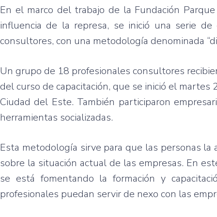
En el
marco
del
trabajo
de la
Fundación
Parque
influencia
de la
represa
, se
inició
una
serie
de
consultores
, con
una
metodología
denominada
“d
Un
grupo
de 18
profesionales
consultores
recibie
del
curso
de
capacitación
,
que
se
inició
el
martes
2
Ciudad
del
Este
.
También
participaron
empresar
herramientas
socializadas
.
Esta
metodología
sirve
para
que
las
personas la
sobre
la
situación
actual de
las
empresas
. En
est
se
está
fomentando
la
formación
y
capacitaci
profesionales
puedan
servir
de
nexo
con
las
empr