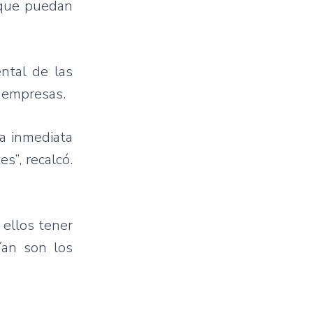
que
puedan
ntal
de
las
n
empresas
.
la
inmediata
tes”
,
recalcó
.
e
ellos
tener
ían
son los