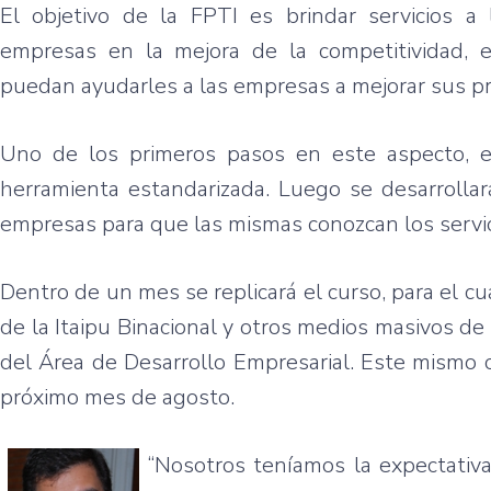
El
objetivo
de la
FPTI
es
brindar
servicios
a
empresas
en la
mejora
de la
competitividad
,
puedan
ayudarles
a
las
empresas
a
mejorar
sus
p
Uno de los
primeros
pasos
en
este
aspecto
,
herramienta
estandarizada
.
Luego
se
desarrollar
empresas
para
que
las
mismas
conozcan
los
servi
Dentro
de un
mes
se
replicará
el
curso
,
para
el
cu
de la
Itaipu
Binacional
y
otros
medios
masivos
de
del
Área
de
Desarrollo
Empresarial
.
Este
mismo
próximo
mes
de
agosto
.
“Nosotros
teníamos
la
expectativ