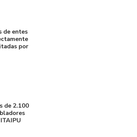
s de entes
rectamente
litadas por
s de 2.100
obladores
 ITAIPU