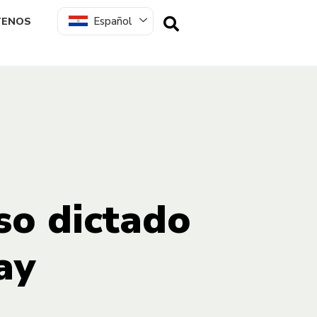
Español
TENOS
so dictado
ay