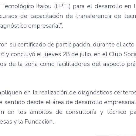
Tecnológico
Itaipu
(
FPTI
)
para
el
desarrollo
en 
cursos
de
capacitación
de
transferencia
de
tecn
iagnóstico
empresarial”
.
ron
su
certificado
de
participación
,
durante
el
acto
6 y
concluyó
el
jueves
28 de
julio
, en el Club Soci
ios
de la
zona
como
facilitadores
del
aspecto
prá
apliquen
en la
realización
de
diagnósticos
certero
e
sentido
desde
el
área
de
desarrollo
empresarial
ón
en los
ámbitos
de
consultoría
y
técnico
pa
esas
y la
Fundación
.