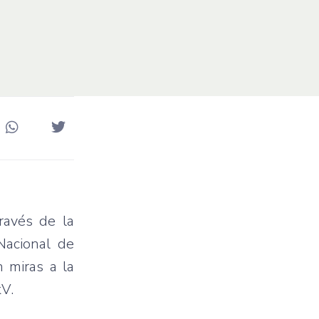
través de la
Nacional de
n miras a la
kV.