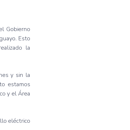
del Gobierno
aguayo. Esto
ealizado la
nes y sin la
cto estamos
co y el Área
lo eléctrico