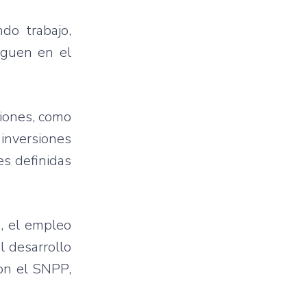
do trabajo,
iguen en el
ciones, como
inversiones
es definidas
o, el empleo
l desarrollo
con el SNPP,