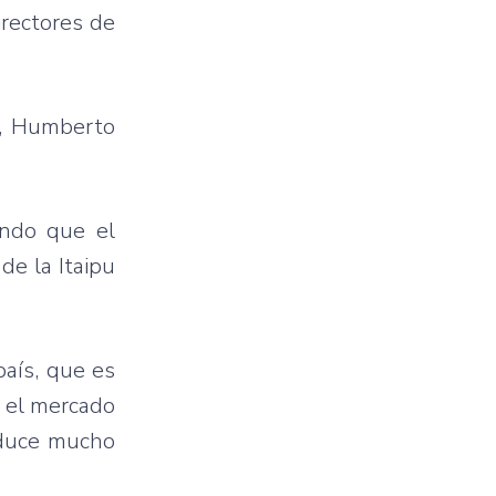
irectores de
TI, Humberto
ando que el
de la Itaipu
país, que es
a el mercado
oduce mucho