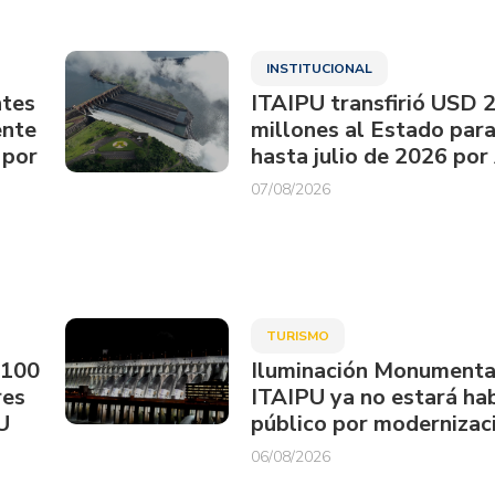
INSTITUCIONAL
ntes
ITAIPU transfirió USD 
ente
millones al Estado par
 por
hasta julio de 2026 por
07/08/2026
TURISMO
.100
Iluminación Monumenta
res
ITAIPU ya no estará hab
U
público por modernizac
06/08/2026