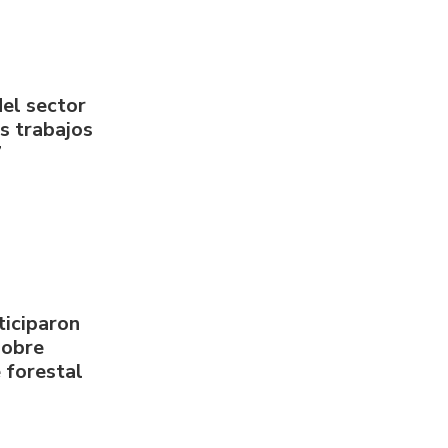
del sector
us trabajos
7
ticiparon
sobre
 forestal