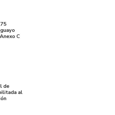
275
aguayo
 Anexo C
l de
ilitada al
ión