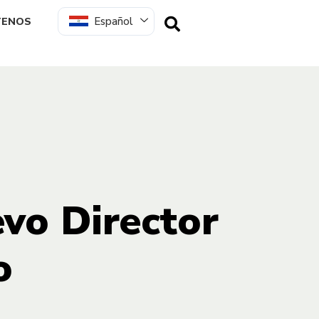
Español
TENOS
vo Director
o