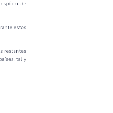
espíritu de
urante estos
s restantes
aíses, tal y