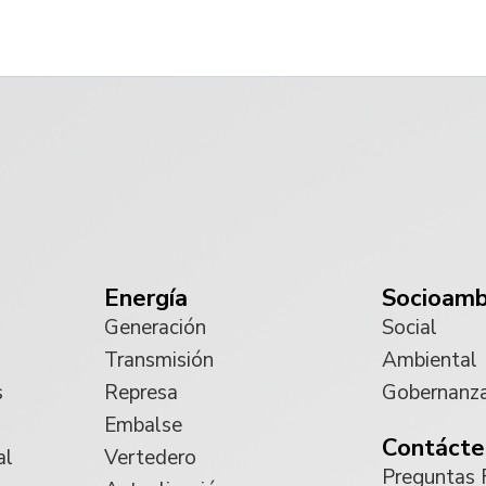
Energía
Socioamb
Generación
Social
Transmisión
Ambiental
s
Represa
Gobernanz
Embalse
Contácte
al
Vertedero
Preguntas 